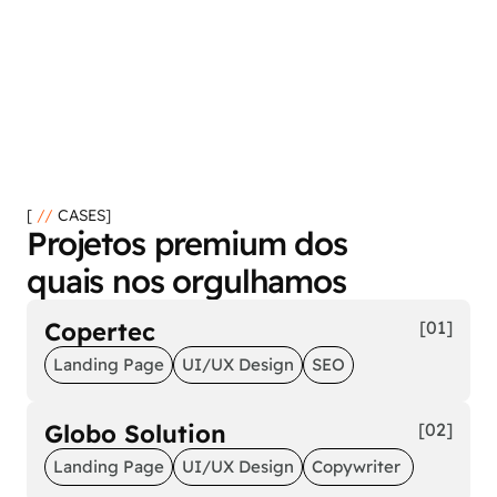
[ 
//
 CASES]
Projetos premium dos 
quais nos orgulhamos
Copertec
[01]
Landing Page
UI/UX Design
SEO
Globo Solution
[02]
Landing Page
UI/UX Design
Copywriter 