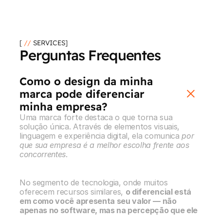
[ 
//
 SERVICES]
Perguntas Frequentes
Como o design da minha 
marca pode diferenciar 
minha empresa?
Uma marca forte destaca o que torna sua 
solução única. Através de elementos visuais, 
linguagem e experiência digital, ela comunica 
por 
que sua empresa é a melhor escolha frente aos 
concorrentes
.
No segmento de tecnologia, onde muitos 
oferecem recursos similares, 
o diferencial está 
em como você apresenta seu valor — não 
apenas no software, mas na percepção que ele 